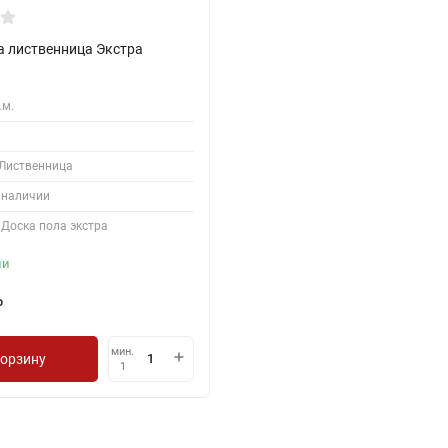
а лиственница Экстра
.м.
Лиственница
 наличии
Доска пола экстра
ии
₽
мин.
корзину
1