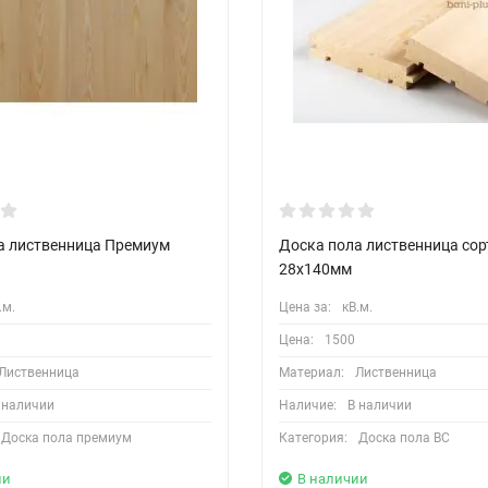
а лиственница Премиум
Доска пола лиственница сор
28х140мм
.м.
Цена за:
кВ.м.
Цена:
1500
Лиственница
Материал:
Лиственница
 наличии
Наличие:
В наличии
Доска пола премиум
Категория:
Доска пола BС
ии
В наличии