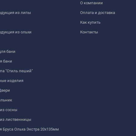
О компании
одукция из липы
Оплата и доставка
Как купить
дукция из ольхи
Контакты
для бани
я бани
па "Стиль леший"
ные изделия
Двери
льник
из сосны
 из лиственницы
 Бруса Ольха Экстра 20х135мм