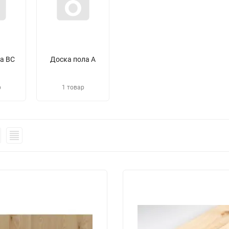
а BС
Доска пола А
р
1 товар