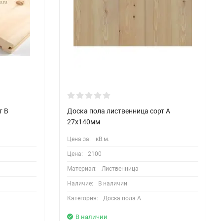
т B
Доска пола лиственница сорт А
27х140мм
Цена за:
кВ.м.
Цена:
2100
Материал:
Лиственница
Наличие:
В наличии
Категория:
Доска пола А
В наличии