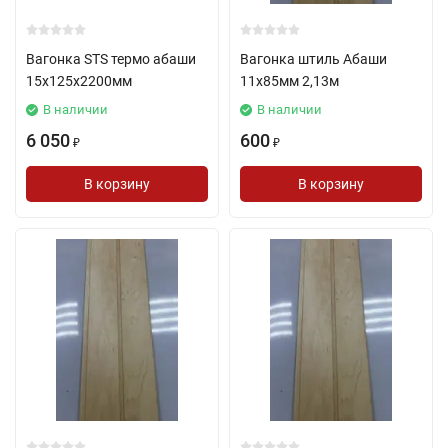
Вагонка STS термо абаши
Вагонка штиль Абаши
15х125х2200мм
11х85мм 2,13м
В наличии
В наличии
6 050
600
₽
₽
В корзину
В корзину