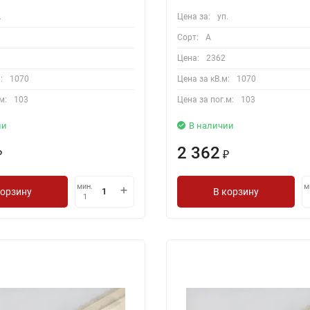
.
Цена за:
уп.
Сорт:
A
Цена:
2362
:
1070
Цена за кВ.м:
1070
м:
103
Цена за пог.м:
103
ии
В наличии
2 362
₽
₽
мин.
м
корзину
В корзину
1