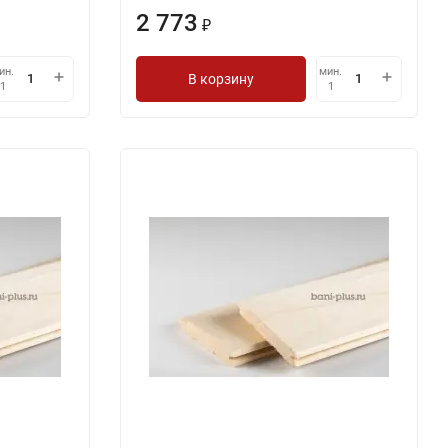
2 773
₽
ин.
мин.
В корзину
1
1