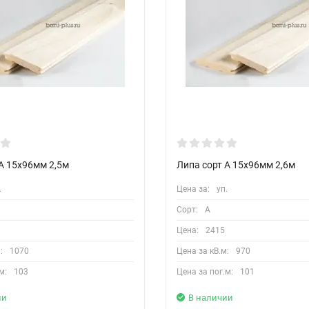
А 15х96мм 2,5м
Липа сорт А 15х96мм 2,6м
.
Цена за:
уп.
Сорт:
A
Цена:
2415
:
1070
Цена за кВ.м:
970
м:
103
Цена за пог.м:
101
ии
В наличии