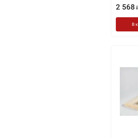
2 568
В 