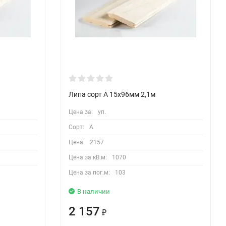
Липа сорт А 15х96мм 2,1м
Цена за:
уп.
Сорт:
A
Цена:
2157
Цена за кВ.м:
1070
Цена за пог.м:
103
В наличии
2 157
₽