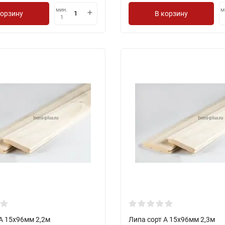
мин.
м
корзину
В корзину
1
А 15х96мм 2,2м
Липа сорт А 15х96мм 2,3м