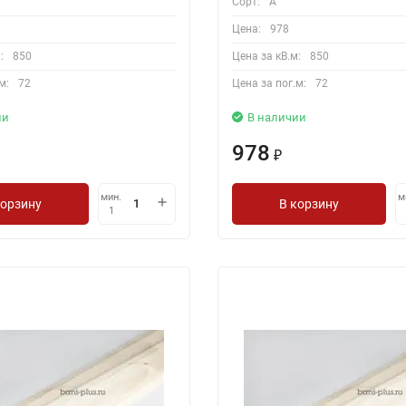
Сорт:
A
Цена:
978
:
850
Цена за кВ.м:
850
м:
72
Цена за пог.м:
72
ии
В наличии
978
₽
мин.
м
корзину
В корзину
1