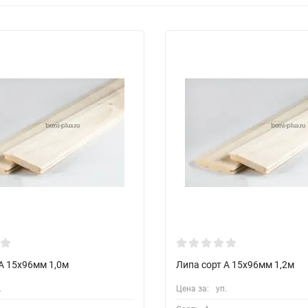
А 15х96мм 1,0м
Липа сорт А 15х96мм 1,2м
.
Цена за:
уп.