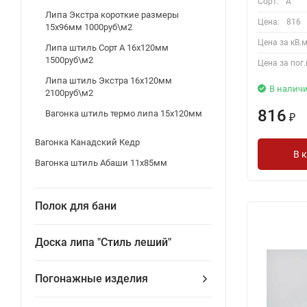
Сорт:
A
Липа Экстра короткие размеры
Цена:
816
15х96мм 1000руб\м2
Цена за кВ.м
Липа штиль Сорт А 16х120мм
1500руб\м2
Цена за пог.
Липа штиль Экстра 16х120мм
В налич
2100руб\м2
816
Вагонка штиль термо липа 15х120мм
₽
Вагонка Канадский Кедр
В 
Вагонка штиль Абаши 11х85мм
Полок для бани
Доска липа "Стиль леший"
Погонажные изделия