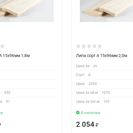
А 15х96мм 1,8м
Липа сорт А 15х96мм 2,0м
.
Цена за:
уп.
Сорт:
A
Цена:
2054
:
950
Цена за кВ.м:
1070
м:
91
Цена за пог.м:
103
ии
В наличии
2 054
₽
₽