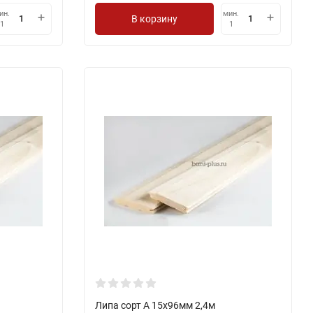
ин.
мин.
В корзину
1
1
Липа сорт А 15х96мм 2,4м