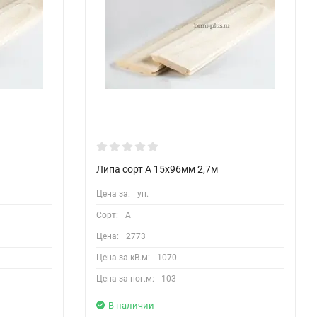
Липа сорт А 15х96мм 2,7м
Цена за:
уп.
Сорт:
A
Цена:
2773
Цена за кВ.м:
1070
Цена за пог.м:
103
В наличии