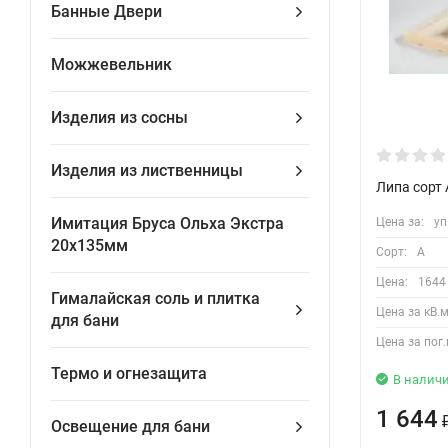
Банные Двери
Можжевельник
Изделия из сосны
Изделия из лиственницы
Липа сорт 
Имитация Бруса Ольха Экстра
Цена за:
уп
20х135мм
Сорт:
A
Цена:
1644
Гималайская соль и плитка
Цена за кВ.м
для бани
Цена за пог.
Термо и огнезащита
В налич
1 644
Освещение для бани