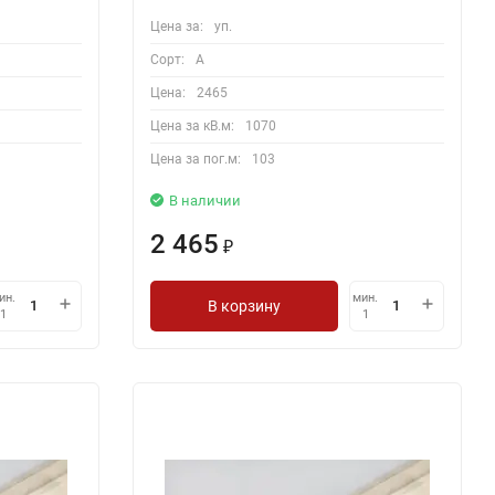
Цена за:
уп.
Сорт:
A
Цена:
2465
Цена за кВ.м:
1070
Цена за пог.м:
103
В наличии
2 465
₽
ин.
мин.
В корзину
1
1