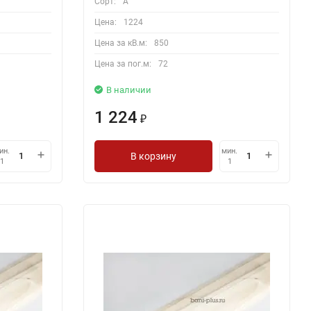
Сорт:
A
Цена:
1224
Цена за кВ.м:
850
Цена за пог.м:
72
В наличии
1 224
₽
ин.
мин.
В корзину
1
1