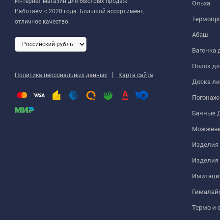
Интернет магазин для быстрых продаж.
Ольха
Работаем с 2020 года. Большой ассортимент,
Термопро
отличное качество.
Абаш
Вагонка 
Полок дл
|
Политика персональных данных
Карта сайта
Доска ли
Погонаж
Банные 
Можжеве
Изделия 
Изделия
Имитация
Гималайс
Термо и 