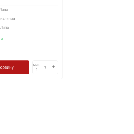
Липа
 наличии
Липа
ии
мин.
корзину
1