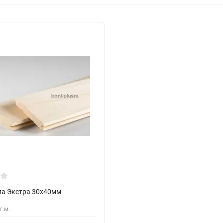
па Экстра 30х40мм
г.м.