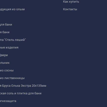
Как купить
дукция из ольхи
Контакты
для бани
я бани
па "Стиль леший"
ные изделия
Двери
льник
из сосны
 из лиственницы
 Бруса Ольха Экстра 20х135мм
кая соль и плитка для бани
огнезащита