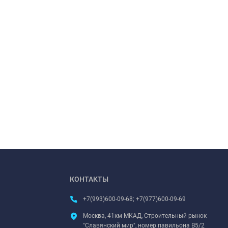
КОНТАКТЫ
+7(993)600-09-68; +7(977)600-09-69
Москва, 41км МКАД, Строительный рынок
"Славянский мир", номер павильона В5/2