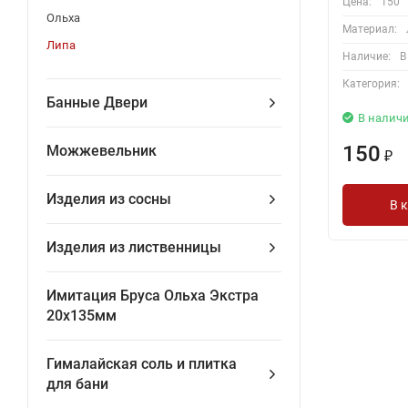
Цена:
150
Ольха
Материал:
Липа
Наличие:
В
Категория:
Банные Двери
В налич
150
Можжевельник
₽
Изделия из сосны
В 
Изделия из лиственницы
Имитация Бруса Ольха Экстра
20х135мм
Гималайская соль и плитка
для бани