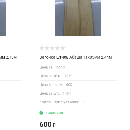
мм 2,13м
Вагонка штиль Абаши 11х85мм 2,44м
Цена за:
пог.м.
Цена за кВ.м:
7050
Цена за пог.м:
600
Цена за шт.:
1464
Кол-во штук в упаковке:
5
В наличии
600
₽