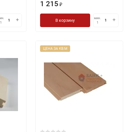
1 215
₽
ин.
мин.
В корзину
1
1
ЦЕНА ЗА КВ.М