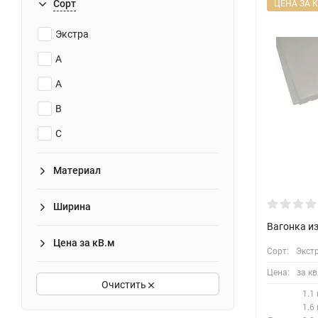
Сорт
ЦЕНА ЗА К
Экстра
A
А
В
С
Материал
Ширина
Вагонка и
Цена за кВ.м
Сорт:
Экстр
Цена:
за кв
Очистить
1.1 
1.6 