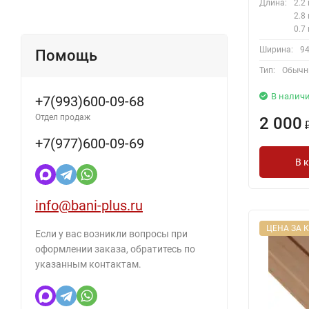
Длина:
2.2 
2.8 
0.7 
Ширина:
94
Помощь
Тип:
Обычн
В налич
+7(993)600-09-68
Отдел продаж
2 000
+7(977)600-09-69
В 
info@bani-plus.ru
ЦЕНА ЗА К
Если у вас возникли вопросы при
оформлении заказа, обратитесь по
указанным контактам.