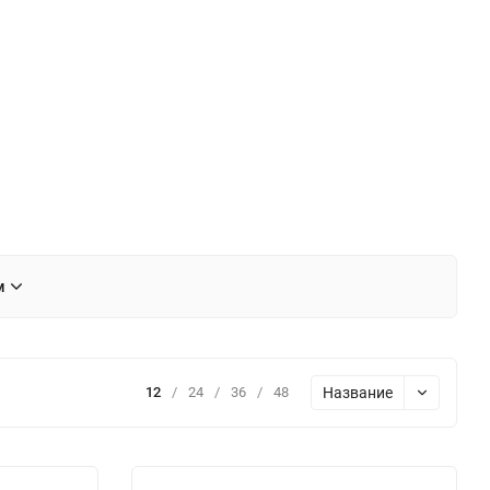
м
Название
12
/
24
/
36
/
48