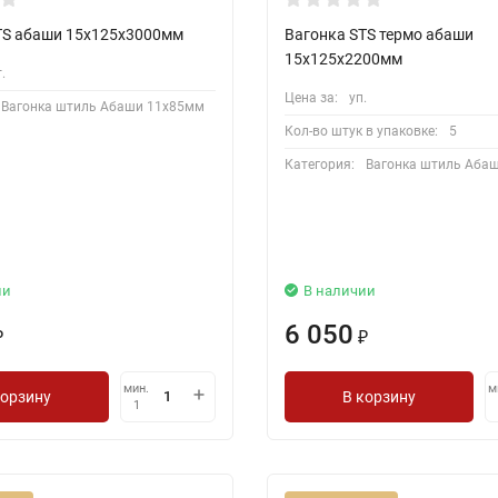
TS абаши 15х125х3000мм
Вагонка STS термо абаши
15х125х2200мм
.
Цена за:
уп.
Вагонка штиль Абаши 11х85мм
Кол-во штук в упаковке:
5
Категория:
Вагонка штиль Аба
ии
В наличии
6 050
₽
₽
мин.
м
корзину
В корзину
1