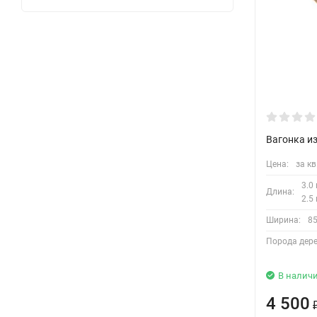
Вагонка и
Цена:
за кв
3.0 
Длина:
2.5 
Ширина:
8
Порода дере
В налич
4 500