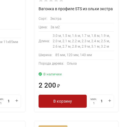
Вагонка в профиле STS из ольхи экстра
Сорт:
Экстра
Цена:
За м2
3.0 м, 1.5 м, 1.6 м, 1.7 м, 1.8 м, 1.9 м,
Длина:
2.0 м, 2.1 м, 2.2 м, 2.3 м, 2.4 м, 2.5 м,
ши 11х85мм
2.6 м, 2.7 м, 2.8 м, 2.9 м, 3.1 м, 3.2 м
Ширина:
85 мм, 120 мм, 140 мм
Порода дерева:
Ольха
В наличии
2 200
₽
ин.
мин.
В корзину
1
1