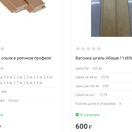
з ольхи в реечном профиле
Вагонка штиль Абаши 11х85
.м
Цена за:
пог.м.
м, 2.0 м, 2.1 м, 2.2 м, 2.3 м, 2.4 м,
Цена за кВ.м:
7050
м, 2.6 м, 2.7 м, 2.8 м, 2.9 м
Цена за пог.м:
600
5 мм
Цена за шт.:
1278
ва:
Ольха
Кол-во штук в упаковке:
5
ии
В наличии
600
₽
₽