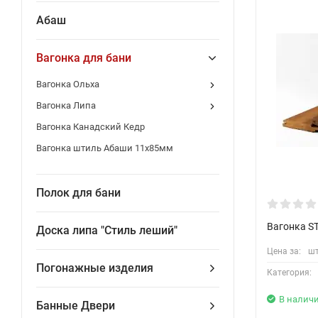
Абаш
Вагонка для бани
Вагонка Ольха
Вагонка Липа
Вагонка Канадский Кедр
Вагонка штиль Абаши 11х85мм
Полок для бани
Вагонка S
Доска липа "Стиль леший"
Цена за:
шт
Погонажные изделия
Категория:
В налич
Банные Двери