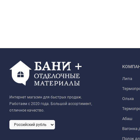
КОМПА
Липа
Термопр
Интернет магазин для быстрых продаж.
Ольха
Работаем с 2020 года. Большой ассортимент,
Термопро
отличное качество.
Абаш
Вагонка 
Полок дл