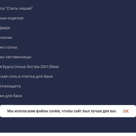
па "Стиль леший"
ные изделия
Двери
льник
из сосны
 из лиственницы
 Бруса Ольха Экстра 20х135мм
кая соль и плитка для бани
огнезащита
ие для бани
деревом
OK
Мы используем файлы cookie, чтобы сайт был лучше для вас.