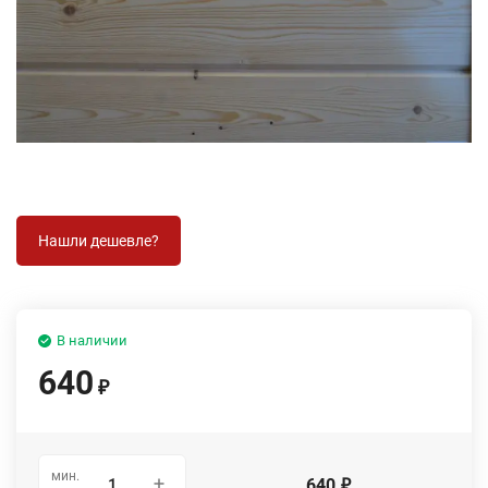
В наличии
640
₽
мин.
640
₽