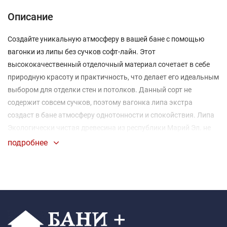
Описание
Создайте уникальную атмосферу в вашей бане с помощью
вагонки из липы без сучков софт-лайн. Этот
высококачественный отделочный материал сочетает в себе
природную красоту и практичность, что делает его идеальным
выбором для отделки стен и потолков. Данный сорт не
содержит совсем сучков, поэтому вагонка липа экстра
создаст в бане атмосферу однотонности и спокойствия. Липа
Экологически чистая древесина из республики Марий Эл. не
содержит в себе смол, имеет приятный запах. Вагонка из липы
подробнее
эффективно сохраняет тепло, что важно для поддержания
температуры в бане.