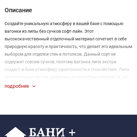
Описание
Создайте уникальную атмосферу в вашей бане с помощью
вагонки из липы без сучков софт-лайн. Этот
высококачественный отделочный материал сочетает в себе
природную красоту и практичность, что делает его идеальным
выбором для отделки стен и потолков. Данный сорт не
содержит совсем сучков, поэтому вагонка липа экстра
создаст в бане атмосферу однотонности и спокойствия. Липа
Экологически чистая древесина из республики Марий Эл. не
содержит в себе смол, имеет приятный запах. Вагонка из липы
подробнее
эффективно сохраняет тепло, что важно для поддержания
температуры в бане.