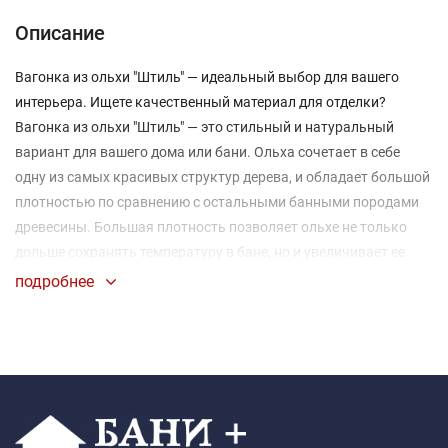
Описание
Вагонка из ольхи "Штиль" — идеальный выбор для вашего
интерьера. Ищете качественный материал для отделки?
Вагонка из ольхи "Штиль" — это стильный и натуральный
вариант для вашего дома или бани. Ольха сочетает в себе
одну из самых красивых структур дерева, и обладает большой
плотностью по сравнению с остальными банными породами
древесины. Большая плотность позволяет ольхе не только
дольше сохранять температуру в бане, но и увеличивает ее
срок службы по сравнению с липой.
подробнее