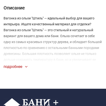
Описание
Вагонка из ольхи "Штиль" — идеальный выбор для вашего
интерьера. Ищете качественный материал для отделки?
Вагонка из ольхи "Штиль" — это стильный и натуральный
вариант для вашего дома или бани. Ольха сочетает в себе
одну из самых красивых структур дерева, и обладает большой
плотностью по сравнению с остальными банными породами
древесины. Большая плотность позволяет ольхе не только
дольше сохранять температуру в бане, но и увеличивает ее
срок службы по сравнению с липой.
подробнее