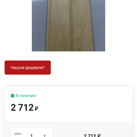
В наличии
2 712
₽
мин.
2 712
₽