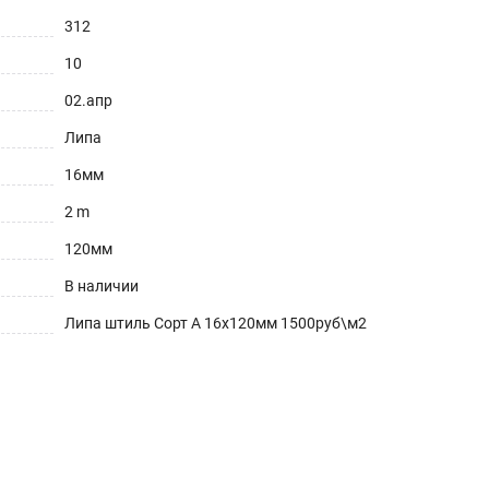
312
10
02.апр
Липа
16мм
2 m
120мм
В наличии
Липа штиль Сорт А 16х120мм 1500руб\м2