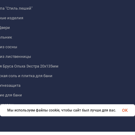
па "Стиль леший"
ные изделия
Двери
льник
из сосны
 из лиственницы
 Бруса Ольха Экстра 20х135мм
кая соль и плитка для бани
огнезащита
ие для бани
деревом
OK
Мы используем файлы cookie, чтобы сайт был лучше для вас.