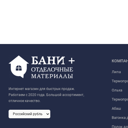
КОМПА
Липа
Термопр
Интернет магазин для быстрых продаж.
Ольха
Работаем с 2020 года. Большой ассортимент,
Термопро
отличное качество.
Абаш
Вагонка 
Полок дл