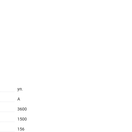
уп.
A
3600
1500
156