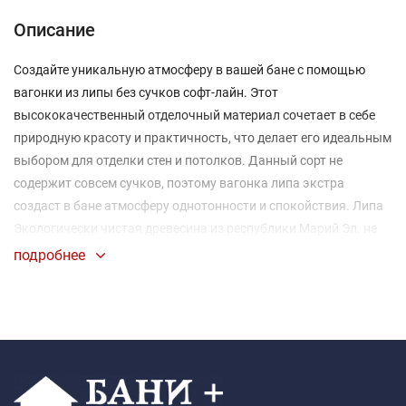
Описание
Создайте уникальную атмосферу в вашей бане с помощью
вагонки из липы без сучков софт-лайн. Этот
высококачественный отделочный материал сочетает в себе
природную красоту и практичность, что делает его идеальным
выбором для отделки стен и потолков. Данный сорт не
содержит совсем сучков, поэтому вагонка липа экстра
создаст в бане атмосферу однотонности и спокойствия. Липа
Экологически чистая древесина из республики Марий Эл. не
содержит в себе смол, имеет приятный запах. Вагонка из липы
подробнее
эффективно сохраняет тепло, что важно для поддержания
температуры в бане. Стильный профиль "Штиль" придаёт
вашим стенам и потолкам мягкий и ровный вид, который
создает ощущение простора и легкости. Липа с её светлой
текстурой визуально расширяет пространство и привносит в
него натуральный шарм.