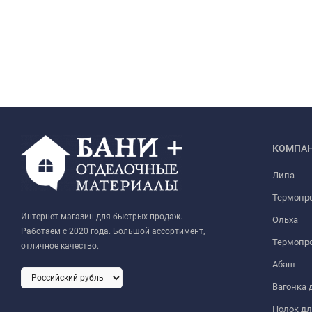
КОМПА
Липа
Термопр
Интернет магазин для быстрых продаж.
Ольха
Работаем с 2020 года. Большой ассортимент,
Термопро
отличное качество.
Абаш
Вагонка 
Полок дл