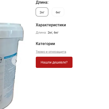
Длина:
2кг
6кг
Характеристики
Длина:
2кг, 6кг
Категории
Термо и огнезащита
›