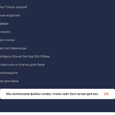
па "Стиль леший"
ные изделия
Двери
льник
из сосны
 из лиственницы
 Бруса Ольха Экстра 20х135мм
кая соль и плитка для бани
огнезащита
ие для бани
деревом
OK
Мы используем файлы cookie, чтобы сайт был лучше для вас.