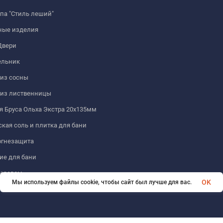
па "Стиль леший"
ные изделия
Двери
льник
из сосны
 из лиственницы
 Бруса Ольха Экстра 20х135мм
кая соль и плитка для бани
огнезащита
ие для бани
деревом
OK
Мы используем файлы cookie, чтобы сайт был лучше для вас.