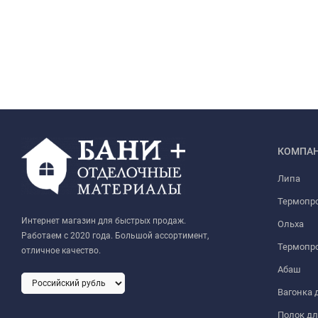
КОМПА
Липа
Термопр
Интернет магазин для быстрых продаж.
Ольха
Работаем с 2020 года. Большой ассортимент,
Термопро
отличное качество.
Абаш
Вагонка 
Полок дл