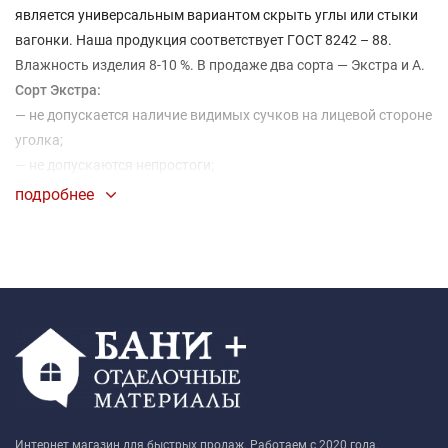
является универсальным вариантом скрыть углы или стыки
вагонки. Наша продукция соответствует ГОСТ 8242 – 88.
Влажность изделия 8-10 %. В продаже два сорта — Экстра и A.
Сорт Экстра:
— не допускается наличие видимых сучков на лицевой стороне
уголка;
— не допускаются непростоги;
— допускаются маленькие точки;
подробнее
— допускаются сучки на тыльной стороне уголка.
Сорт A:
— не допускаются непростроги;
— допускается присутствие сучков 1-2 на погонный метр;
— допускается текстура дерева до 20 %.
Интернет магазин для быстрых продаж. Работаем с 2020 года.