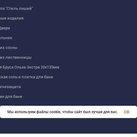
па "Стиль леший"
ные изделия
Двери
льник
из сосны
 из лиственницы
 Бруса Ольха Экстра 20х135мм
кая соль и плитка для бани
огнезащита
ие для бани
деревом
OK
Мы используем файлы cookie, чтобы сайт был лучше для вас.