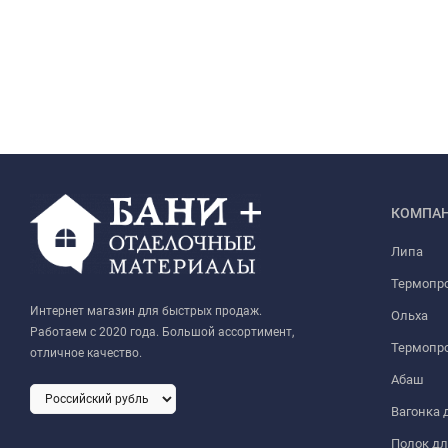
КОМПА
Липа
Термопр
Интернет магазин для быстрых продаж.
Ольха
Работаем с 2020 года. Большой ассортимент,
Термопро
отличное качество.
Абаш
Вагонка 
Полок дл