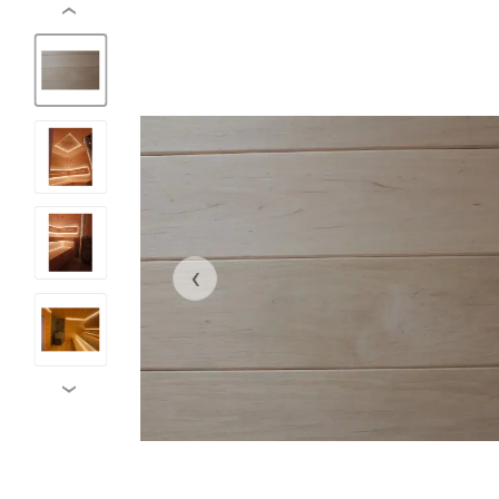
‹
‹
›