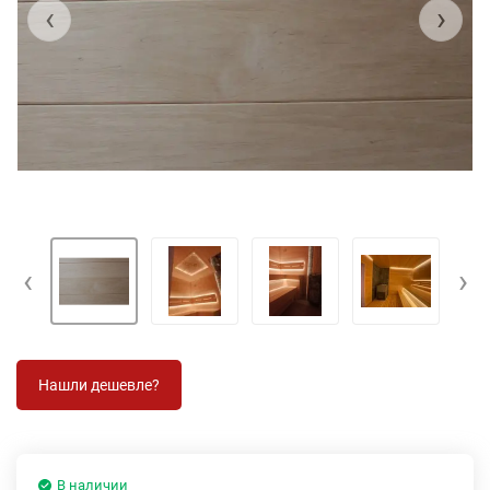
‹
›
‹
›
В наличии