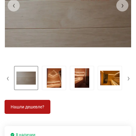
‹
›
‹
›
В наличии