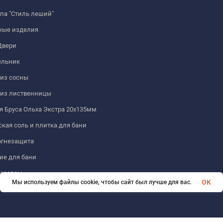
па "Стиль леший"
ные изделия
Двери
льник
из сосны
 из лиственницы
 Бруса Ольха Экстра 20х135мм
кая соль и плитка для бани
огнезащита
ие для бани
деревом
OK
Мы используем файлы cookie, чтобы сайт был лучше для вас.