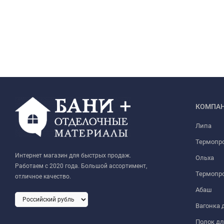
КОМПА
Липа
Термопр
Интернет магазин для быстрых продаж.
Ольха
Работаем с 2020 года. Большой ассортимент,
Термопро
отличное качество.
Абаш
Вагонка 
Полок дл